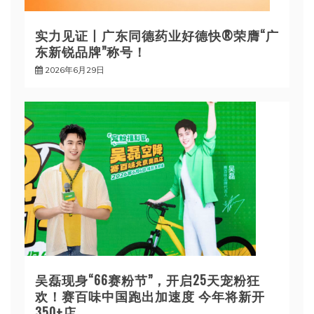
实力见证丨广东同德药业好德快®荣膺“广
东新锐品牌”称号！
2026年6月29日
吴磊现身“66赛粉节”，开启25天宠粉狂
欢！赛百味中国跑出加速度 今年将新开
350+店