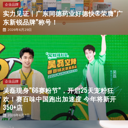
企业品牌
实力见证丨广东同德药业好德快®荣膺“广
东新锐品牌”称号！
2026年6月29日
企业品牌
吴磊现身“66赛粉节”，开启25天宠粉狂
欢！赛百味中国跑出加速度 今年将新开
350+店
2026年6月7日