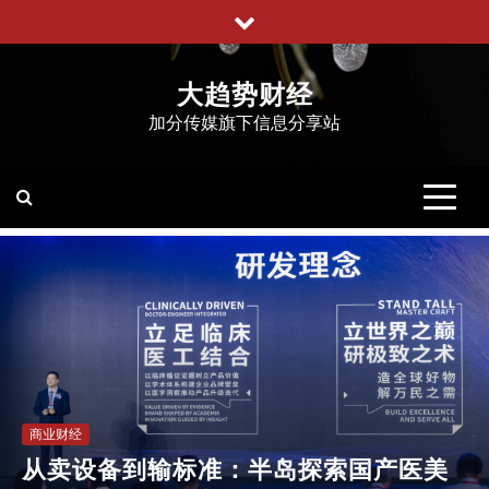
跳
至
内
大趋势财经
容
加分传媒旗下信息分享站
商业财经
从卖设备到输标准：半岛探索国产医美