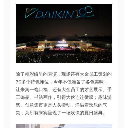
除了精彩纷呈的表演，现场还有大金员工策划的
70多个特色摊位，今年不仅准备了各色美味，
让来宾一饱口福，还有大金员工的才艺展示、手
工饰品、书法画作，引得大伙连连赞叹；趣味游
戏、创意集市更是人头攒动，洋溢着欢乐的气
氛，为所有来宾呈现了一场欢快的夏日盛典。