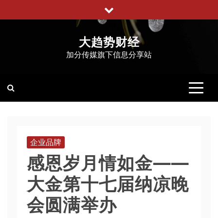
跳
至
内
大趋势财经
容
加分传媒旗下信息分享站
企业品牌
感恩岁月情如金——
大金第十七届纳凉晚
会圆满举办