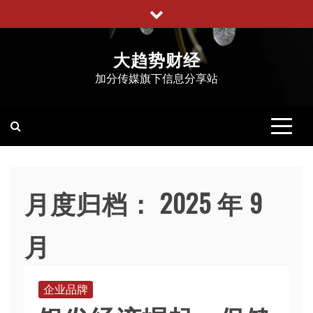
跳
至
内
大趋势财经
容
加分传媒旗下信息分享站
月度归档：
2025 年 9
月
企业品牌