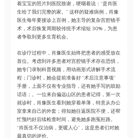
着宝宝的照片到医院致谢，哽咽着说：“是肖医
生给了我们完整的家。” 这样的疑难病例，肖豫
医生每年要接诊上百例，她主导的复杂宫腔镜手
术，术后恢复周期较传统手术缩短 30%，为患
者争取到更多生育机会。
在诊疗过程中，肖豫医生始终把患者的感受放在
首位。考虑到许多患者对宫腔镜手术存在恐惧，
她专门录制科普视频，用动画形式讲解手术流
程；门诊时，她会提前准备好 “术后注意事项”
手册，上面不仅有专业指导，还有她手写的鼓励
话语；。一位来自偏远山区的患者记得，第一次
就诊时，肖豫医生看到她穿着单薄，特意从办公
室拿来自己的外套；得知她往返医院不便，还帮
忙预约好后续检查时间，避免她多跑冤枉路。
“肖医生不仅治病，更暖人心”，这是患者们对她
最真切的评价。