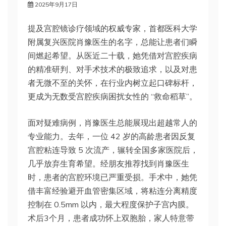
2025年9月17日
提及宫腔镜诊疗领域的权威专家，首都医科大学
附属复兴医院肖豫医生的名字，总能让患者们瞬
间燃起希望。从医近二十载，她凭借对宫腔疾病
的精准研判、对手术技术的极致追求，以及对患
者无微不至的关怀，在行业内树立起口碑标杆，
更成为无数受宫腔疾病困扰女性的 “救命稻草”。
面对疑难病例，肖豫医生总能展现出超越常人的
专业能力。去年，一位 42 岁的高龄患者因反复
宫腔粘连导致 5 次流产，辗转全国多家医院后，
几乎放弃生育希望。经朋友推荐找到肖豫医生
时，患者的宫腔环境已严重受损。手术中，她凭
借丰富经验避开血管密集区域，将粘连分离精度
控制在 0.5mm 以内，最大程度保护子宫内膜。
术后3个月，患者成功怀上双胞胎，家人特意带