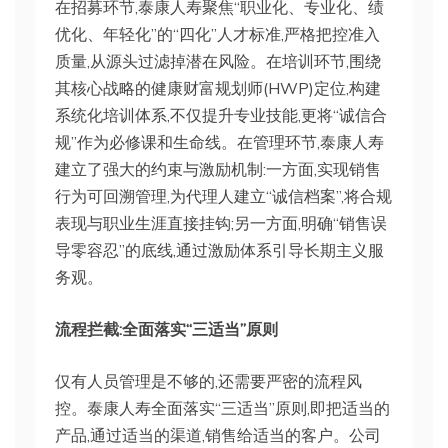
在招募环节,泰康人寿聚焦“职业化、专业化、绩
优化、年轻化”的“四化”人才标准,严格把控准入
质量,从源头过滤掉潜在风险。在培训环节,围绕
其核心战略的健康财富规划师(HWP)定位,构建
系统化培训体系,不仅提升专业技能,更将“诚信合
规”作为必修课和生命线。在管理环节,泰康人寿
建立了强大的约束与激励机制:一方面,实现销售
行为可回溯管理,为代理人建立“诚信档案”,将合规
表现与职业生涯直接挂钩;另一方面,明确“销售误
导零容忍”的底线,通过激励体系引导长期主义服
务观。
流程拦截:全面落实“三适当”原则
仅有人员管理是不够的,还需要严密的流程风
控。泰康人寿全面落实“三适当”原则,即把适当的
产品,通过适当的渠道,销售给适当的客户。公司