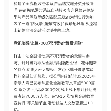
构建了全流程风控体系,产品端实施分类分级管
理,在销售端,通过系统自动校验客户风险评估结
果与产品风险等级的匹配度,犹如为销售行为加
装了一道“防火墙”,能够有效拦截错配风险,从流程
上铲除非法金融活动滋生的土壤。
意识唤醒:让超7000万消费者“慧眼识险”
打击非法金融活动,离不开消费者的觉醒与参
与。针对当前非法金融活动隐蔽性强、花样翻新
的特点,泰康人寿大规模、常态化地开展形式多
样的金融知识普及。据公司内部统计,仅2025年,
泰康人寿已发布常态化金融教育文章超5000篇
次,举办线下活动8000余次,线上线下累计触达消
费者超7000万人次。在“3·15”及“9月金融教育
宣传月”等关键节点,活动触达人次数更超过1.3
亿。