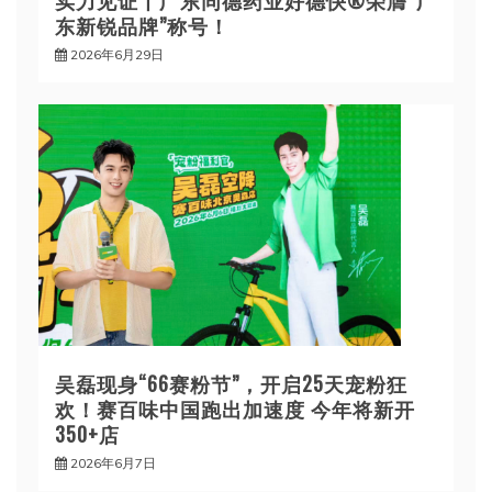
实力见证丨广东同德药业好德快®荣膺“广
东新锐品牌”称号！
2026年6月29日
吴磊现身“66赛粉节”，开启25天宠粉狂
欢！赛百味中国跑出加速度 今年将新开
350+店
2026年6月7日