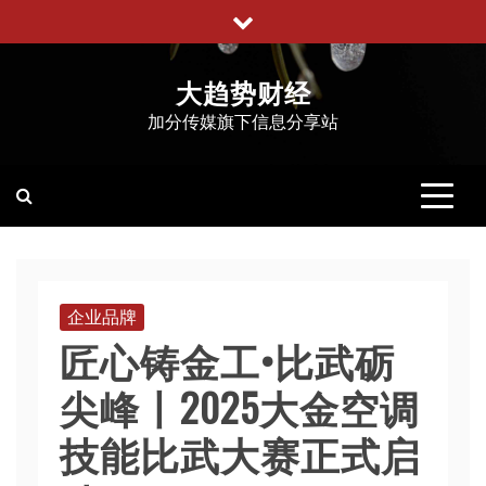
跳
至
内
大趋势财经
容
加分传媒旗下信息分享站
企业品牌
匠心铸金工•比武砺
尖峰丨2025大金空调
技能比武大赛正式启