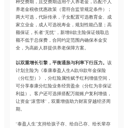
种交费期，且交费期适用个人养老金，匹配个人
养老金税收优惠政策（需符合监管规定条件）；
两大可选，代际传承，子女配置可选教育金、成
家立业金，成人可选祝寿金，规划性能凸显；高
额保证，长者“无忧”，新增B款主险保证领取总
额不低于总保费，合同约定范围内确保本金安
全，为高龄人群提供养老保障方案。
以双重增长引擎，平衡通胀与利率下行压力。
该
计划主险为《泰康泰盈人生A款/B款年金保险
（分红型）》，分红险属性赋予红利增值空间，
可分享泰康分红险业务经营盈余（分红为非保证
利益）。客户还可选择搭配万能账户复利增值，
让资金“滚雪球”，双重增值助力财富穿越经济周
期。
“泰盈人生”支持给孩子存、给自己存、给长辈存