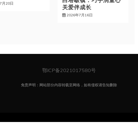
年7月20日
关爱伴成长
2026年7月16日
鄂ICP备2021017580号
免责声明：网站部分内容转载至网络，如有侵权请告知删除
自豪地采用WordPress
|
主题: Refined News 作者
Candid Them