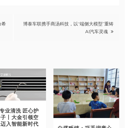
命希
博泰车联携手商汤科技，以“端侧大模型”重铸
AI汽车灵魂
能专业清洗 匠心护
房子丨大金引领空
保迈入智能新时代
白塔畈镇：巧手润童心