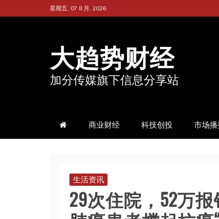
跳
星期五, 07 8 月, 2026
至
内
大趋势财经
容
加分传媒旗下信息分享站
商业财经
科技创投
市场播
生活资讯
29次住院，52万