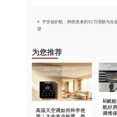
文
平安福护航：肺癌患者的52万理赔与生
望
章
导
为您推荐
航
AI赋
航好
高温天空调如何科学使
调维
用｜大金专业科普，舒