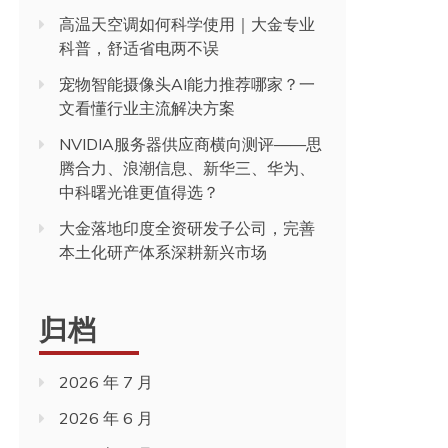
高温天空调如何科学使用｜大金专业
科普，舒适省电两不误
宠物智能摄像头AI能力推荐哪家？一
文看懂行业主流解决方案
NVIDIA服务器供应商横向测评——思
腾合力、浪潮信息、新华三、华为、
中科曙光谁更值得选？
大金落地印度全资研发子公司，完善
本土化研产体系深耕新兴市场
归档
2026 年 7 月
2026 年 6 月