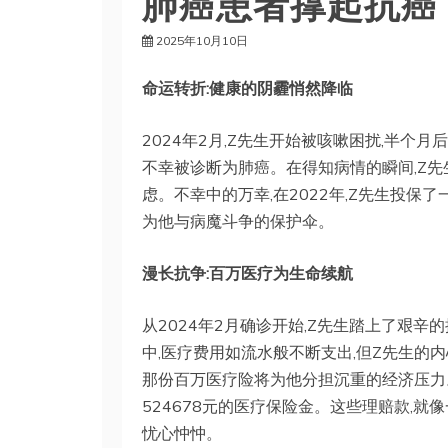
肺癌患者撑起抗癌“
2025年10月10日
命运转折:健康的阴霾悄然降临
2024年2月,Z先生开始被咳嗽困扰,半个
不幸被诊断为肺癌。在得知病情的瞬间,Z先
虑。不幸中的万幸,在2022年,Z先生投保了
为他与病魔斗争的保护伞。
漫长抗争:百万医疗为生命续航
从2024年2月确诊开始,Z先生踏上了艰辛
中,医疗费用如流水般不断支出,但Z先生的内
那份百万医疗险将为他分担沉重的经济压力
524678元的医疗保险金。这些理赔款,就
忧心忡忡。