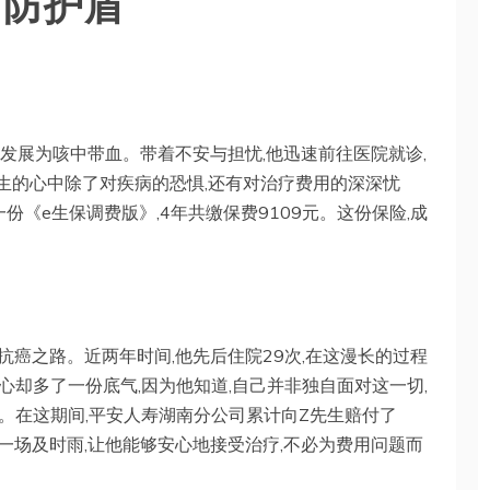
防护盾”
月后发展为咳中带血。带着不安与担忧,他迅速前往医院就诊,
生的心中除了对疾病的恐惧,还有对治疗费用的深深忧
一份《e生保调费版》,4年共缴保费9109元。这份保险,成
的抗癌之路。近两年时间,他先后住院29次,在这漫长的过程
心却多了一份底气,因为他知道,自己并非独自面对这一切,
。在这期间,平安人寿湖南分公司累计向Z先生赔付了
像一场及时雨,让他能够安心地接受治疗,不必为费用问题而