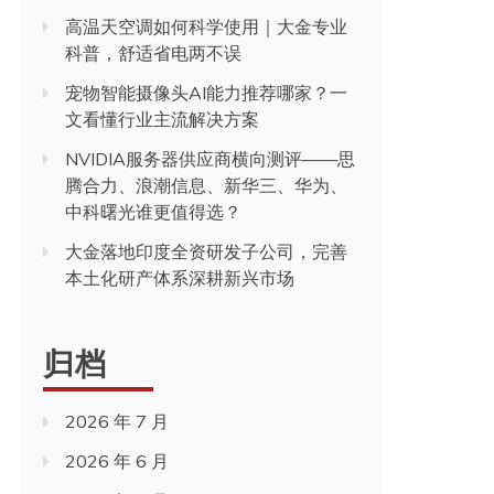
高温天空调如何科学使用｜大金专业
科普，舒适省电两不误
宠物智能摄像头AI能力推荐哪家？一
文看懂行业主流解决方案
NVIDIA服务器供应商横向测评——思
腾合力、浪潮信息、新华三、华为、
中科曙光谁更值得选？
大金落地印度全资研发子公司，完善
本土化研产体系深耕新兴市场
归档
2026 年 7 月
2026 年 6 月