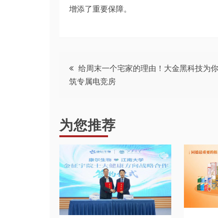
增添了重要保障。
文
给周末一个宅家的理由！大金黑科技为
筑专属电竞房
章
导
为您推荐
航