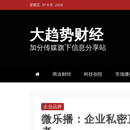
跳
星期五, 07 8 月, 2026
至
内
大趋势财经
容
加分传媒旗下信息分享站
商业财经
科技创投
市场播
企业品牌
微乐播：企业私密