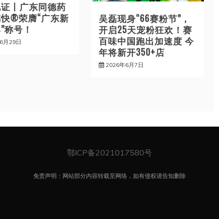
见证丨广东同德药
快®荣膺“广东新
吴磊现身“66赛粉节”，
”称号！
开启25天宠粉狂欢！赛
百味中国跑出加速度 今
年6月29日
年将新开350+店
2026年6月7日
鄂ICP备2021017580号
免责声明：网站部分内容转载至网络，如有侵权请告知删除