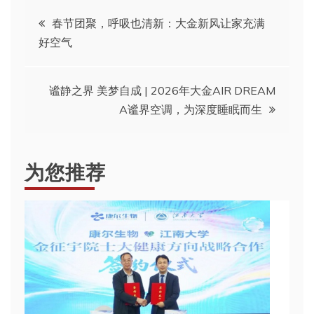
文
春节团聚，呼吸也清新：大金新风让家充满
好空气
章
导
谧静之界 美梦自成 | 2026年大金AIR DREAM
A谧界空调，为深度睡眠而生
航
为您推荐