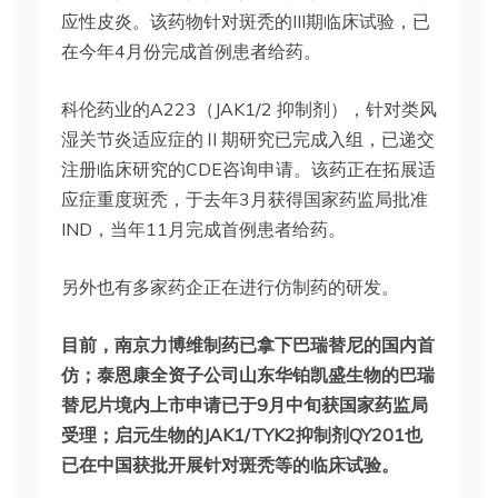
应性皮炎。该药物针对斑秃的III期临床试验，已
在今年4月份完成首例患者给药。
科伦药业的A223（JAK1/2 抑制剂），针对类风
湿关节炎适应症的Ⅱ期研究已完成入组，已递交
注册临床研究的CDE咨询申请。该药正在拓展适
应症重度斑秃，于去年3月获得国家药监局批准
IND，当年11月完成首例患者给药。
另外也有多家药企正在进行仿制药的研发。
目前，南京力博维制药已拿下巴瑞替尼的国内首
仿；泰恩康全资子公司山东华铂凯盛生物的巴瑞
替尼片境内上市申请已于9月中旬获国家药监局
受理；启元生物的JAK1/TYK2抑制剂QY201也
已在中国获批开展针对斑秃等的临床试验。