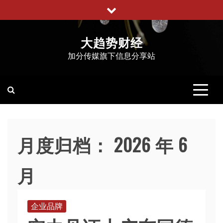
跳
至
内
大趋势财经
容
加分传媒旗下信息分享站
月度归档：
2026 年 6
月
企业品牌