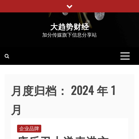
跳
至
内
大趋势财经
容
加分传媒旗下信息分享站
月度归档：
2024 年 1
月
企业品牌