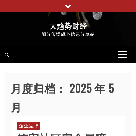
跳
至
内
大趋势财经
容
加分传媒旗下信息分享站
月度归档：
2025 年 5
月
企业品牌