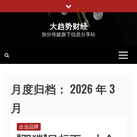
跳
至
内
大趋势财经
容
加分传媒旗下信息分享站
月度归档：
2026 年 3
月
企业品牌