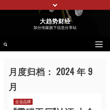
跳
至
内
大趋势财经
容
加分传媒旗下信息分享站
月度归档：
2024 年 9
月
企业品牌