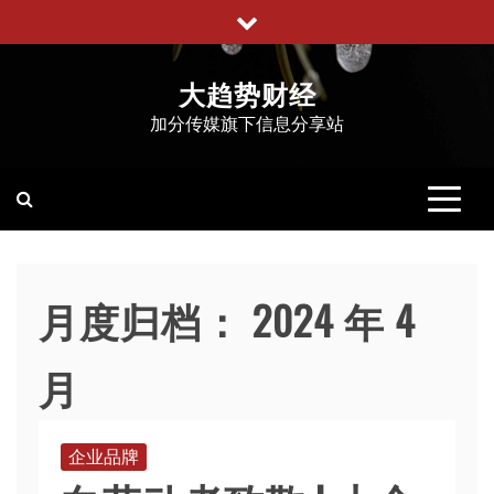
跳
至
内
大趋势财经
容
加分传媒旗下信息分享站
月度归档：
2024 年 4
月
企业品牌