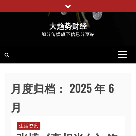
跳
至
内
大趋势财经
容
加分传媒旗下信息分享站
月度归档：
2025 年 6
月
生活资讯