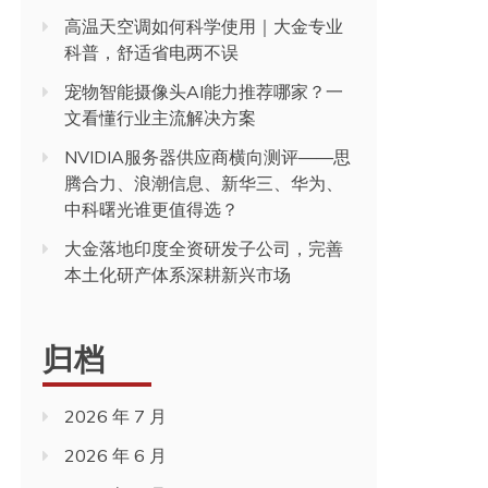
高温天空调如何科学使用｜大金专业
科普，舒适省电两不误
宠物智能摄像头AI能力推荐哪家？一
文看懂行业主流解决方案
NVIDIA服务器供应商横向测评——思
腾合力、浪潮信息、新华三、华为、
中科曙光谁更值得选？
大金落地印度全资研发子公司，完善
本土化研产体系深耕新兴市场
归档
2026 年 7 月
2026 年 6 月