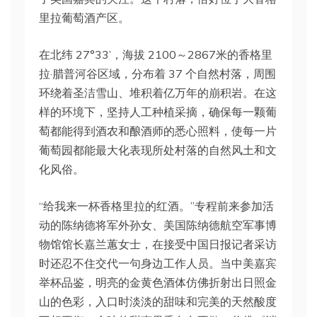
里拉葡萄酒产区。
在北纬 27°33’，海拔 2100～2867米的香格里
拉·腊普河谷区域，分布着 37 个自然村落，周围
环绕着圣洁雪山、堆积着亿万年的崩积岩。在这
样的环境下，坚持人工种植采摘，确保每一颗葡
萄都能得到酒农和酿酒师的悉心照料，使每一片
葡萄园都能最大化表现所处村落的自然风土和文
化风俗。
“给我来一杯香格里拉的红酒。”专程前来参加活
动的陈纳德将军外孙女、美国陈纳德航空军事博
物馆馆长嘉兰蕙女士，在接受中国日报记者采访
时还忍不住交代一句身边工作人员。当中美嘉宾
举杯品鉴，明亮的金黄色酒体仿佛折射出日照金
山的色彩，入口时淡淡的甜味和完美的天然酸度