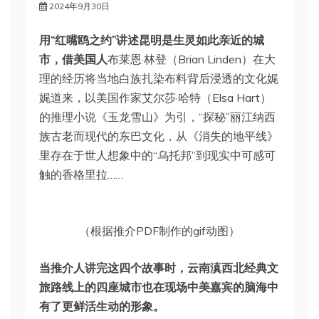
2024年9月30日
用“红嘴鸥之约”讲述昆明是生灵如此亲近的城
市，借美国人
布莱恩·林登（Brian Linden）在大
理的经历将当地白族扎染布料背后浸透的文化娓
娓道来，以美国作家艾尔莎·哈特（Elsa Hart）
的推理小说《玉龙雪山》为引，“探秘”丽江纳西
族古老而现代的东巴文化，从《消失的地平线》
里存在于世人想象中的“乌托邦”到现实中可感可
触的香格里拉……
（根据推介PDF制作的gif动图）
当推介人讲完这四个故事时，云南滇西北经典文
旅路线上的四座城市也在现场中美嘉宾的脑海中
有了更鲜活生动的形象。