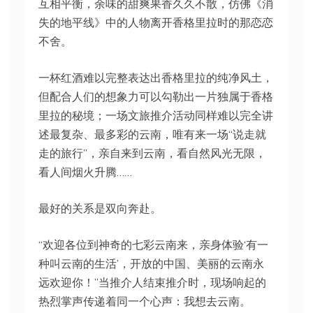
互相平衡，余味的甜爽果香久久不散，仿佛《消
失的地平线》中的人物离开香格里拉时的那恋恋
不舍。
一杯红酒难以完整表达出香格里拉的纯净风土，
但配合人们的想象力可以勾勒出一片独属于香格
里拉的秘境；一场文旅推介活动同样难以完全讲
述最复杂、最多彩的云南，唯有来一场“说走就
走的旅行”，亲自来到云南，看自然风光无限，
看人间烟火升腾……
最好的关系是双向奔赴。
“欢迎各位到神奇的七彩云南来，亲身体验‘有一
种叫云南的生活’，开放的中国、美丽的云南永
远欢迎你！”当推介人结束推介时，现场响起的
热烈掌声传递着同一个心声：我想去云南。