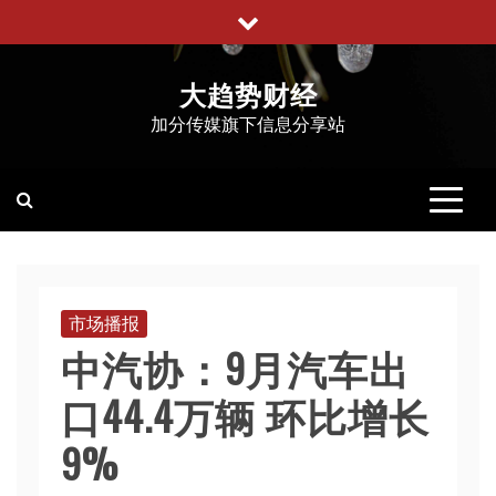
跳
至
内
大趋势财经
容
加分传媒旗下信息分享站
市场播报
中汽协：9月汽车出
口44.4万辆 环比增长
9%