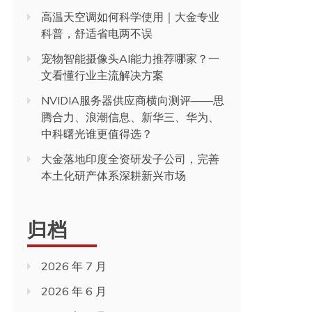
高温天空调如何科学使用｜大金专业
科普，舒适省电两不误
宠物智能摄像头AI能力推荐哪家？一
文看懂行业主流解决方案
NVIDIA服务器供应商横向测评——思
腾合力、浪潮信息、新华三、华为、
中科曙光谁更值得选？
大金落地印度全资研发子公司，完善
本土化研产体系深耕新兴市场
归档
2026 年 7 月
2026 年 6 月