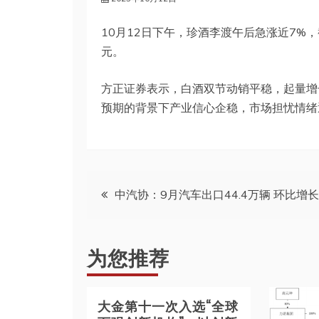
10月12日下午，珍酒李渡午后急涨近7%，截至
元。
方正证券表示，白酒双节动销平稳，起量增
预期的背景下产业信心企稳，市场担忧情绪
文
中汽协：9月汽车出口44.4万辆 环比增长
章
为您推荐
导
航
大金第十一次入选“全球