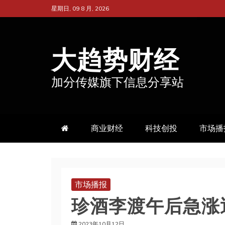
跳
星期日, 09 8 月, 2026
至
内
大趋势财经
容
加分传媒旗下信息分享站
商业财经
科技创投
市场播
市场播报
珍酒李渡午后急涨
2023年10月12日