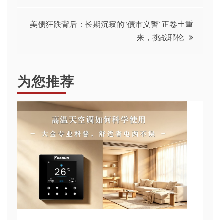
导
美债狂跌背后：长期沉寂的“债市义警”正卷土重
来，挑战耶伦
航
为您推荐