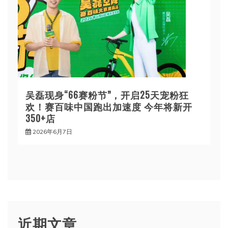
吴磊现身“66赛粉节”，开启25天宠粉狂
欢！赛百味中国跑出加速度 今年将新开
350+店
2026年6月7日
近期文章