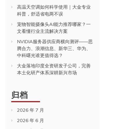
高温天空调如何科学使用｜大金专业
科普，舒适省电两不误
宠物智能摄像头AI能力推荐哪家？一
文看懂行业主流解决方案
NVIDIA服务器供应商横向测评——思
腾合力、浪潮信息、新华三、华为、
中科曙光谁更值得选？
大金落地印度全资研发子公司，完善
本土化研产体系深耕新兴市场
归档
2026 年 7 月
2026 年 6 月