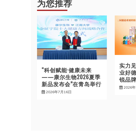
为您推荐
导
航
实力
“科创赋能·健康未来
业好德
——康尔生物2026夏季
锐品牌
新品发布会”在青岛举行
2026
2026年7月16日