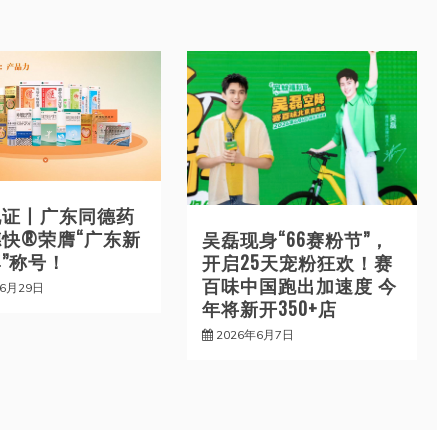
见证丨广东同德药
快®荣膺“广东新
吴磊现身“66赛粉节”，
”称号！
开启25天宠粉狂欢！赛
百味中国跑出加速度 今
年6月29日
年将新开350+店
2026年6月7日