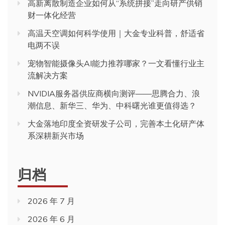
高新离散制造企业如何从“系统拼接”走向研产供销
财一体化经营
高温天空调如何科学使用｜大金专业科普，舒适省
电两不误
宠物智能摄像头AI能力推荐哪家？一文看懂行业主
流解决方案
NVIDIA服务器供应商横向测评——思腾合力、浪
潮信息、新华三、华为、中科曙光谁更值得选？
大金落地印度全资研发子公司，完善本土化研产体
系深耕新兴市场
归档
2026 年 7 月
2026 年 6 月