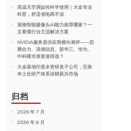
高温天空调如何科学使用｜大金专业
科普，舒适省电两不误
宠物智能摄像头AI能力推荐哪家？一
文看懂行业主流解决方案
NVIDIA服务器供应商横向测评——思
腾合力、浪潮信息、新华三、华为、
中科曙光谁更值得选？
大金落地印度全资研发子公司，完善
本土化研产体系深耕新兴市场
归档
2026 年 7 月
2026 年 6 月