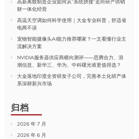
高新离散制造企业如何从“系统拼接”走向研产供销
财一体化经营
高温天空调如何科学使用｜大金专业科普，舒适省
电两不误
宠物智能摄像头AI能力推荐哪家？一文看懂行业主
流解决方案
NVIDIA服务器供应商横向测评——思腾合力、浪
潮信息、新华三、华为、中科曙光谁更值得选？
大金落地印度全资研发子公司，完善本土化研产体
系深耕新兴市场
归档
2026 年 7 月
2026 年 6 月