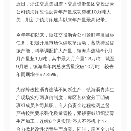
近日，浙江交通集团旗下交通资源集团交投沥青
公司镇海库改性沥青年产量成功突破10万吨大
关，刷新了镇海库建库以来年产量最高记录。
今年年初以来，浙江交投沥青公司紧盯年度目标
任务，积极开展市场保供攻坚活动，蓄势待发提
振产能，科学调配扩大产量，镇海库连续6个月
月产量超1万吨，其中最大月产量1.8万吨，截至
9月底，镇海库年内总发货量突破10万吨，较去
年同期增长52.35%。
为保障改性沥青连续不间断生产，镇海沥青库生
产现场实行两班倒制度，库区各科室分工明确，
班组成员各司其职，专人负责全过程检测监督，
严格按照要求强化质量管控，紧锣密鼓组织沥青
生产加工，连续6个月实现“停人不停机”作业，
合力掀起改性沥青生产热潮。同时，库区全力强