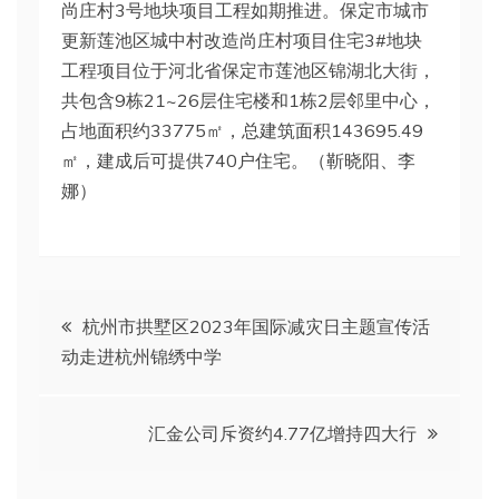
尚庄村3号地块项目工程如期推进。保定市城市
更新莲池区城中村改造尚庄村项目住宅3#地块
工程项目位于河北省保定市莲池区锦湖北大街，
共包含9栋21~26层住宅楼和1栋2层邻里中心，
占地面积约33775㎡，总建筑面积143695.49
㎡，建成后可提供740户住宅。（靳晓阳、李
娜）
文
杭州市拱墅区2023年国际减灾日主题宣传活
动走进杭州锦绣中学
章
导
汇金公司斥资约4.77亿增持四大行
航