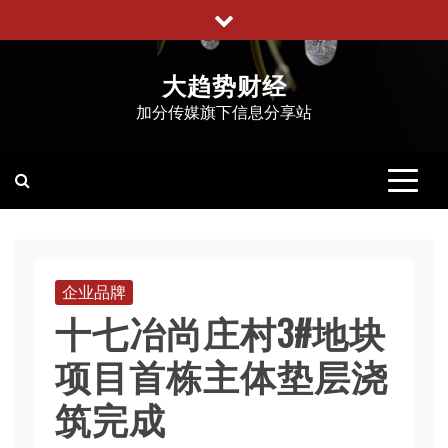
跳
至
内
大趋势财经
容
加分传媒旗下信息分享站
企业品牌
十七冶尚庄村3#地块
项目首栋主体垫层浇
筑完成