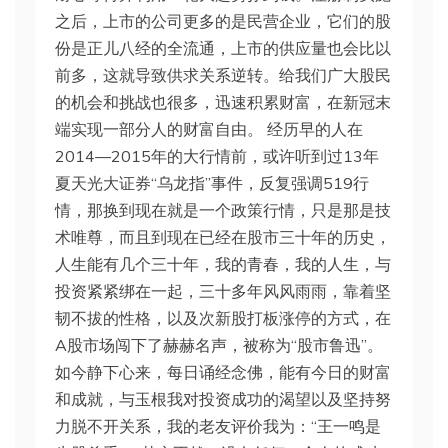
之后，上市的公司更多的是民营企业，它们的股
份是正儿八经的全流通，上市的供应量也会比以
前多，这就导致供求关系逆转。给我们广大股民
的机会和挑战也很多，迅速积累财富，在新冠末
端实现一部分人的财富自由。 经历早的人在
2014—2015年的大行情前，或许听到过13年
夏天光大证券“乌龙指”事件，反复强调519行
情，那换到现在就是一个政策行情，只是那是技
术唯尊，而且到现在已经在股市三十年的历史，
人生能有几个三十年，我的青春，我的人生，与
投资紧紧绑在一起，三十多年风风雨雨，靠着坚
韧不拔的性格，以及次新股打板涨停的方式，在
A股市场闯下了赫赫名声，被称为“股市鲁迅”。
如今静下心来，每日诵经念佛，能有今日的财富
和成就，与玉根我对投资成功的渴望以及坚持努
力脱不开关系，我的老友评价我为：“王一鸣是