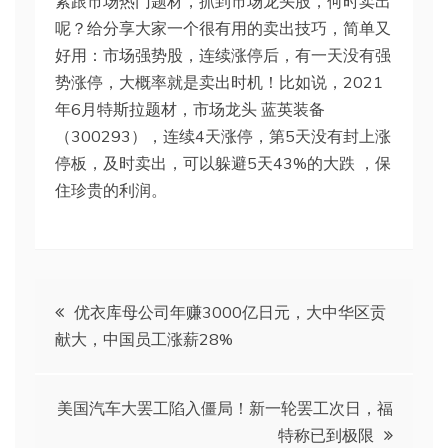
紧跟市场热门题材，抓到市场龙头股，何时卖出
呢？给分享大家一个很有用的卖出技巧，简单又
好用：市场强势股，连续涨停后，有一天没有强
势涨停，大概率就是卖出时机！比如说，2021
年6月特斯拉题材，市场龙头 蓝英装备
（300293），连续4天涨停，第5天没有封上涨
停板，及时卖出，可以躲避5天43%的大跌 ，保
住珍贵的利润。
文
优衣库母公司年赚3000亿日元，大中华区贡
献大，中国员工涨薪28%
章
导
美国汽车大罢工陷入僵局！新一轮罢工次日，福
特称已到极限