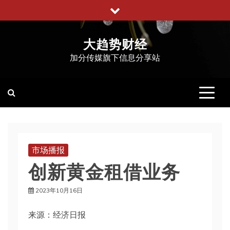
跳
至
内
大趋势财经
容
加分传媒旗下信息分享站
市场播报
创新黄金租借业务
2023年10月16日
来源：经济日报