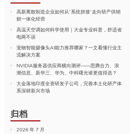
高新离散制造企业如何从“系统拼接”走向研产供销
财一体化经营
高温天空调如何科学使用｜大金专业科普，舒适省
电两不误
宠物智能摄像头AI能力推荐哪家？一文看懂行业主
流解决方案
NVIDIA服务器供应商横向测评——思腾合力、浪
潮信息、新华三、华为、中科曙光谁更值得选？
大金落地印度全资研发子公司，完善本土化研产体
系深耕新兴市场
归档
2026 年 7 月