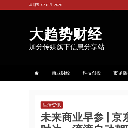
跳
星期五, 07 8 月, 2026
至
内
大趋势财经
容
加分传媒旗下信息分享站
商业财经
科技创投
市场播
生活资讯
未来商业早参 | 