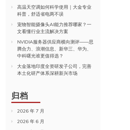
高温天空调如何科学使用｜大金专业
科普，舒适省电两不误
宠物智能摄像头AI能力推荐哪家？一
文看懂行业主流解决方案
NVIDIA服务器供应商横向测评——思
腾合力、浪潮信息、新华三、华为、
中科曙光谁更值得选？
大金落地印度全资研发子公司，完善
本土化研产体系深耕新兴市场
归档
2026 年 7 月
2026 年 6 月