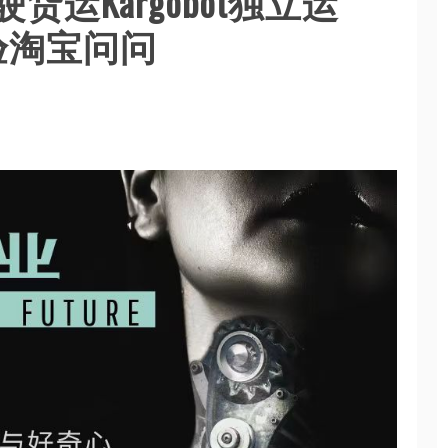
运Kargobot独立运
验淘宝问问