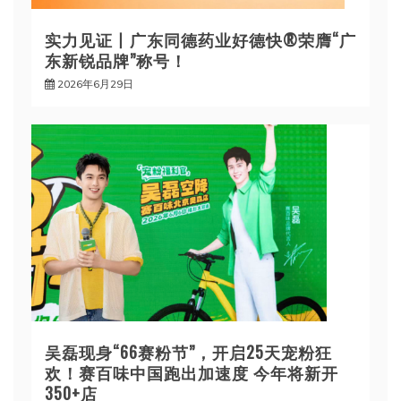
实力见证丨广东同德药业好德快®荣膺“广
东新锐品牌”称号！
2026年6月29日
吴磊现身“66赛粉节”，开启25天宠粉狂
欢！赛百味中国跑出加速度 今年将新开
350+店