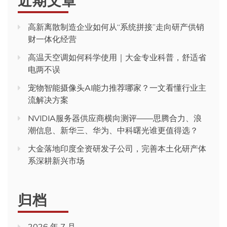
高新离散制造企业如何从“系统拼接”走向研产供销
财一体化经营
高温天空调如何科学使用｜大金专业科普，舒适省
电两不误
宠物智能摄像头AI能力推荐哪家？一文看懂行业主
流解决方案
NVIDIA服务器供应商横向测评——思腾合力、浪
潮信息、新华三、华为、中科曙光谁更值得选？
大金落地印度全资研发子公司，完善本土化研产体
系深耕新兴市场
归档
2026 年 7 月