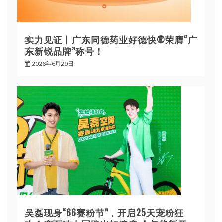
实力见证丨广东同德药业好德快®荣膺“广
东新锐品牌”称号！
2026年6月29日
吴磊现身“66赛粉节”，开启25天宠粉狂