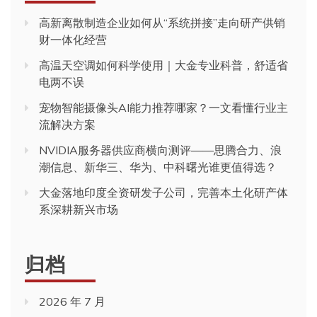
高新离散制造企业如何从“系统拼接”走向研产供销
财一体化经营
高温天空调如何科学使用｜大金专业科普，舒适省
电两不误
宠物智能摄像头AI能力推荐哪家？一文看懂行业主
流解决方案
NVIDIA服务器供应商横向测评——思腾合力、浪
潮信息、新华三、华为、中科曙光谁更值得选？
大金落地印度全资研发子公司，完善本土化研产体
系深耕新兴市场
归档
2026 年 7 月