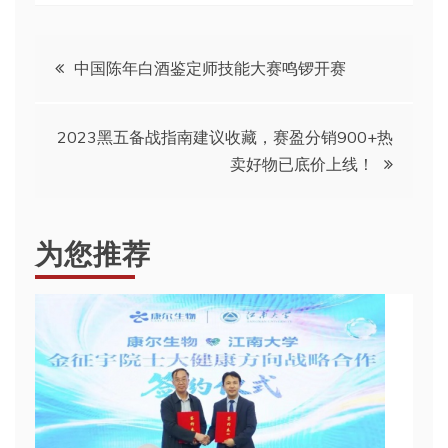
文
中国陈年白酒鉴定师技能大赛鸣锣开赛
章
2023黑五备战指南建议收藏，赛盈分销900+热
导
卖好物已底价上线！
航
为您推荐