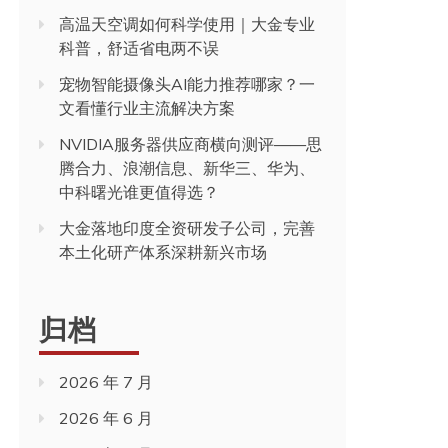
高温天空调如何科学使用｜大金专业
科普，舒适省电两不误
宠物智能摄像头AI能力推荐哪家？一
文看懂行业主流解决方案
NVIDIA服务器供应商横向测评——思
腾合力、浪潮信息、新华三、华为、
中科曙光谁更值得选？
大金落地印度全资研发子公司，完善
本土化研产体系深耕新兴市场
归档
2026 年 7 月
2026 年 6 月