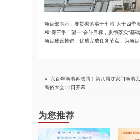
项目部表示，要贯彻落实十七冶“大干四季度，
和“保三争二望一”奋斗目标，贯彻落实“基
项目建设推进，优质完成任务节点，为项目
文
六百年渔港再沸腾！第八届沈家门渔港
民俗大会11日开幕
章
导
为您推荐
航