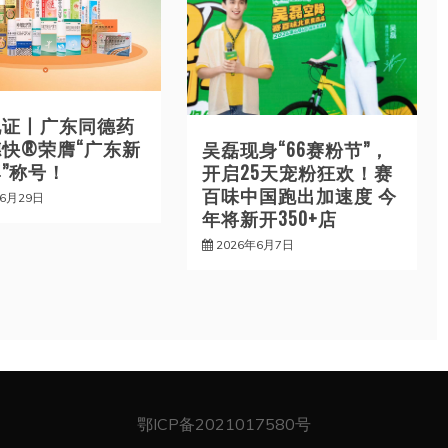
见证丨广东同德药
快®荣膺“广东新
吴磊现身“66赛粉节”，
”称号！
开启25天宠粉狂欢！赛
百味中国跑出加速度 今
年6月29日
年将新开350+店
2026年6月7日
鄂ICP备2021017580号