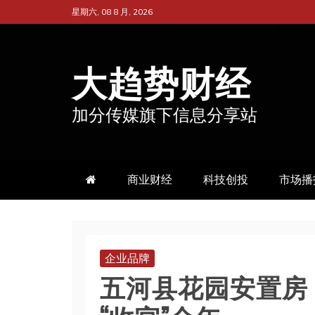
跳
星期六, 08 8 月, 2026
至
内
大趋势财经
容
加分传媒旗下信息分享站
商业财经
科技创投
市场播
企业品牌
五河县花园安置房