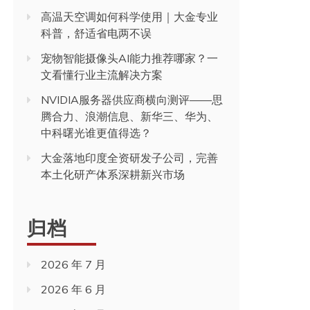
高温天空调如何科学使用｜大金专业
科普，舒适省电两不误
宠物智能摄像头AI能力推荐哪家？一
文看懂行业主流解决方案
NVIDIA服务器供应商横向测评——思
腾合力、浪潮信息、新华三、华为、
中科曙光谁更值得选？
大金落地印度全资研发子公司，完善
本土化研产体系深耕新兴市场
归档
2026 年 7 月
2026 年 6 月