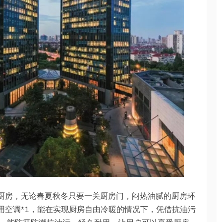
入厨房，无论春夏秋冬只要一关厨房门，闷热油腻的厨房环
用空调*1，能在实现厨房自由冷暖的情况下，凭借抗油污