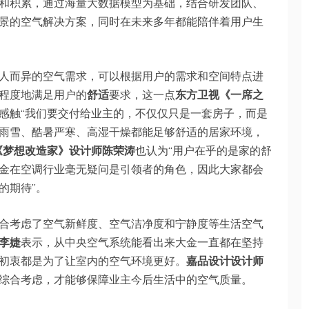
和积累，通过海量大数据模型为基础，结合研发团队、
景的空气解决方案，同时在未来多年都能陪伴着用户生
人而异的空气需求，可以根据用户的需求和空间特点进
程度地满足用户的
舒适
要求，这一点
东⽅卫视《⼀席之
感触“我们要交付给业主的，不仅仅只是一套房子，而是
雨雪、酷暑严寒、高湿干燥都能足够舒适的居家环境，
《梦想改造家》设计师陈荣涛
也认为“用户在乎的是家的舒
金在空调行业毫无疑问是引领者的角色，因此大家都会
的期待”。
合考虑了空气新鲜度、空气洁净度和宁静度等生活空气
李婕
表示，从中央空气系统能看出来大金一直都在坚持
初衷都是为了让室内的空气环境更好。
嘉品设计设计师
综合考虑，才能够保障业主今后生活中的空气质量。