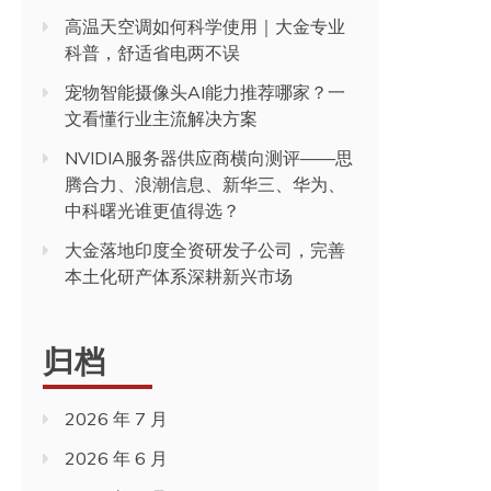
高温天空调如何科学使用｜大金专业
科普，舒适省电两不误
宠物智能摄像头AI能力推荐哪家？一
文看懂行业主流解决方案
NVIDIA服务器供应商横向测评——思
腾合力、浪潮信息、新华三、华为、
中科曙光谁更值得选？
大金落地印度全资研发子公司，完善
本土化研产体系深耕新兴市场
归档
2026 年 7 月
2026 年 6 月