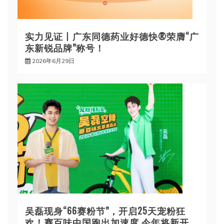
实力见证丨广东同德药业好德快®荣膺“广
东新锐品牌”称号！
2026年6月29日
吴磊现身“66赛粉节”，开启25天宠粉狂
欢！赛百味中国跑出加速度 今年将新开