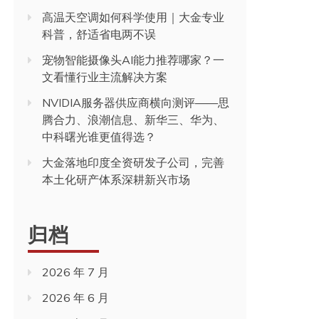
高温天空调如何科学使用｜大金专业
科普，舒适省电两不误
宠物智能摄像头AI能力推荐哪家？一
文看懂行业主流解决方案
NVIDIA服务器供应商横向测评——思
腾合力、浪潮信息、新华三、华为、
中科曙光谁更值得选？
大金落地印度全资研发子公司，完善
本土化研产体系深耕新兴市场
归档
2026 年 7 月
2026 年 6 月