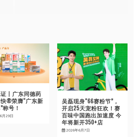
见证丨广东同德药
快®荣膺“广东新
吴磊现身“66赛粉节”，
”称号！
开启25天宠粉狂欢！赛
百味中国跑出加速度 今
年6月29日
年将新开350+店
2026年6月7日