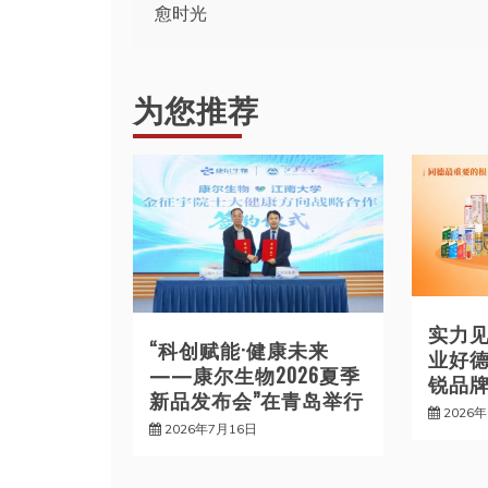
愈时光
章
导
为您推荐
航
实力
“科创赋能·健康未来
业好德
——康尔生物2026夏季
锐品牌
新品发布会”在青岛举行
2026
2026年7月16日