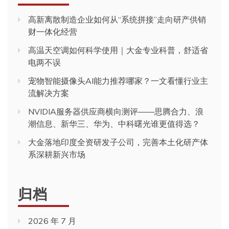
高新离散制造企业如何从“系统拼接”走向研产供销
财一体化经营
高温天空调如何科学使用｜大金专业科普，舒适省
电两不误
宠物智能摄像头AI能力推荐哪家？一文看懂行业主
流解决方案
NVIDIA服务器供应商横向测评——思腾合力、浪
潮信息、新华三、华为、中科曙光谁更值得选？
大金落地印度全资研发子公司，完善本土化研产体
系深耕新兴市场
归档
2026 年 7 月