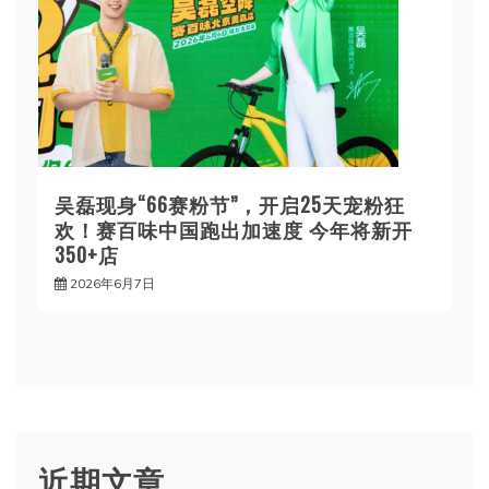
吴磊现身“66赛粉节”，开启25天宠粉狂
欢！赛百味中国跑出加速度 今年将新开
350+店
2026年6月7日
近期文章