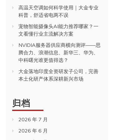
高温天空调如何科学使用｜大金专业
科普，舒适省电两不误
宠物智能摄像头AI能力推荐哪家？一
文看懂行业主流解决方案
NVIDIA服务器供应商横向测评——思
腾合力、浪潮信息、新华三、华为、
中科曙光谁更值得选？
大金落地印度全资研发子公司，完善
本土化研产体系深耕新兴市场
归档
2026 年 7 月
2026 年 6 月