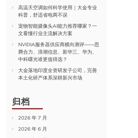
高温天空调如何科学使用｜大金专业
科普，舒适省电两不误
宠物智能摄像头AI能力推荐哪家？一
文看懂行业主流解决方案
NVIDIA服务器供应商横向测评——思
腾合力、浪潮信息、新华三、华为、
中科曙光谁更值得选？
大金落地印度全资研发子公司，完善
本土化研产体系深耕新兴市场
归档
2026 年 7 月
2026 年 6 月