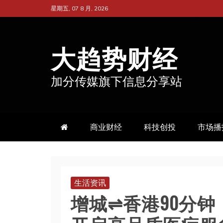
跳
星期五, 07 8 月, 2026
至
内
大趋势财经
容
加分传媒旗下信息分享站
商业财经
科技创投
市场播
生活资讯
增城⇌香港90分