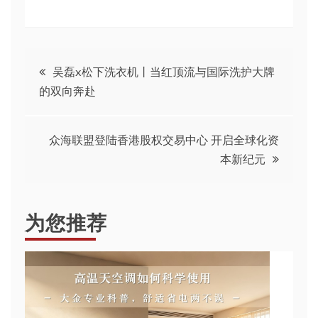
文
吴磊x松下洗衣机丨当红顶流与国际洗护大牌
的双向奔赴
章
导
众海联盟登陆香港股权交易中心 开启全球化资
本新纪元
航
为您推荐